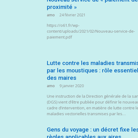
proximité »
amo
24 février 2021
https://o61.fr/wp-
content/uploads/2021/02/Nouveau-service-de-
paiement.pdf
Lutte contre les maladies transmi
par les moustiques : rôle essentie
des maires
amo
9 janvier 2020
Une instruction de la Direction générale de la sa
(DGS) vient d’être publiée pour définir le nouvea
cadre d’intervention, en matière de lutte contre l
maladies vectorielles transmises par les…
Gens du voyage : un décret fixe le
règles applicables aux aires