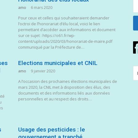
amo
6 mars 2020
Pour ceux et celles qui souhaiteraient demander
l’octroi de l’honorariat d’élu local, voici le lien
permettant d’accéder aux informations et document
sur ce sujet : https://o61.fr/wp-
content/uploads/2020/03/honorariat-de-maire.pdf
communiqué par la Préfecture de…
ses
Elections municipales et CNIL
R
l
amo
9 janvier 2020
P
A l’occasion des prochaines élections municipales de
:
mars 2020, la CNIL met à disposition des élus, des
documents et des informations liés aux données
nté
personnelles et au respect des droits…
u
es
s
Usage des pesticides : le
gouvernement a tranché