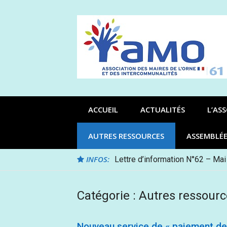
Aller
au
contenu
ACCUEIL
ACTUALITÉS
L’AS
AUTRES RESSOURCES
ASSEMBLÉ
INFOS:
Lettre d’information N°62 – Mai
Catégorie :
Autres ressourc
Nouveau service de « paiement de