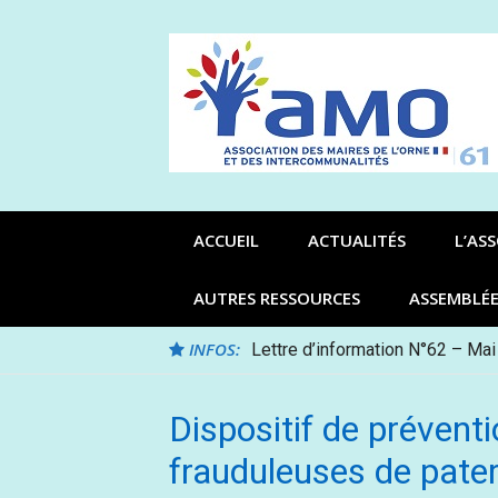
Aller
au
contenu
ACCUEIL
ACTUALITÉS
L’AS
AUTRES RESSOURCES
ASSEMBLÉ
INFOS:
Lettre d’information N°62 – Mai
Dispositif de préven
frauduleuses de pater