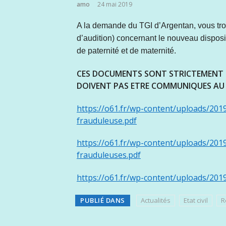
amo
24 mai 2019
A la demande du TGI d’Argentan, vous trouv
d’audition) concernant le nouveau dispos
de paternité et de maternité.
CES DOCUMENTS SONT STRICTEMENT RE
DOIVENT PAS ETRE COMMUNIQUES AU 
https://o61.fr/wp-content/uploads/201
frauduleuse.pdf
https://o61.fr/wp-content/uploads/2019
frauduleuses.pdf
https://o61.fr/wp-content/uploads/2019
PUBLIÉ DANS
Actualités
Etat civil
R