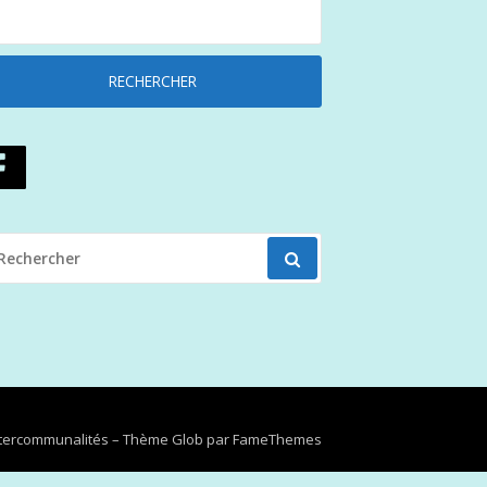
ECHERCHER
OUR
Intercommunalités
–
Thème Glob par
FameThemes