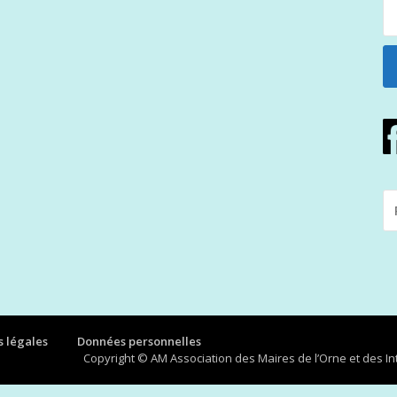
R
P
:
 légales
Données personnelles
Copyright © AM Association des Maires de l’Orne et des 