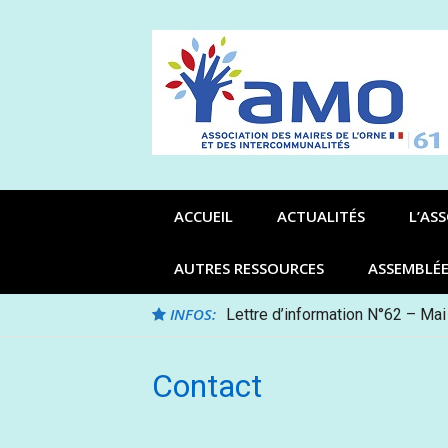
Aller
au
contenu
ACCUEIL
ACTUALITÉS
L’AS
AUTRES RESSOURCES
ASSEMBLÉ
INFOS:
Lettre d’information N°62 – Mai
Contact