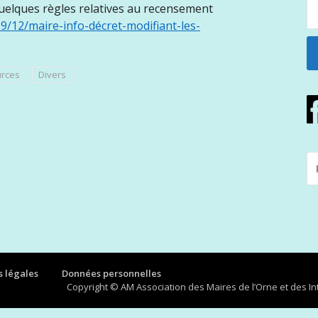
uelques règles relatives au recensement
9/12/maire-info-décret-modifiant-les-
urces
Divers
R
P
:
 légales
Données personnelles
Copyright © AM Association des Maires de l’Orne et des 