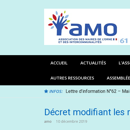
Aller
au
contenu
ACCUEIL
ACTUALITÉS
L’AS
AUTRES RESSOURCES
ASSEMBLÉ
INFOS:
Lettre d’information N°62 – Mai
Décret modifiant les
amo
10 décembre 2019