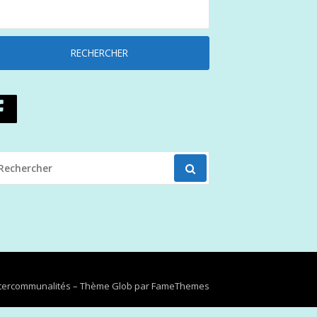
ECHERCHER
OUR
Intercommunalités
–
Thème Glob par
FameThemes