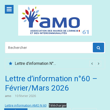
Aller
au
contenu
RECHERCHER
POUR
:
Lettre d’information N°62 – Mai /Juin 2026
Lettre d’information n°60 –
Février/Mars 2026
amo
10 février 2026
Lettre information AMO N 60
Télécharger