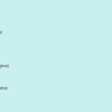
n)
gère)
dre)