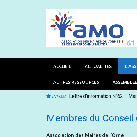
Aller
au
contenu
ACCUEIL
ACTUALITÉS
L’AS
AUTRES RESSOURCES
ASSEMBLÉ
INFOS:
Lettre d’information N°62 – Mai
Membres du Conseil d
Association des Maires de l’Orne