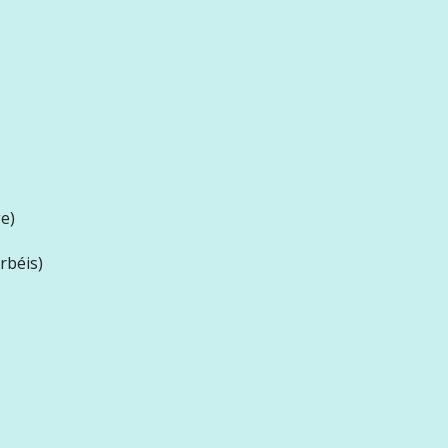
e)
rbéis)