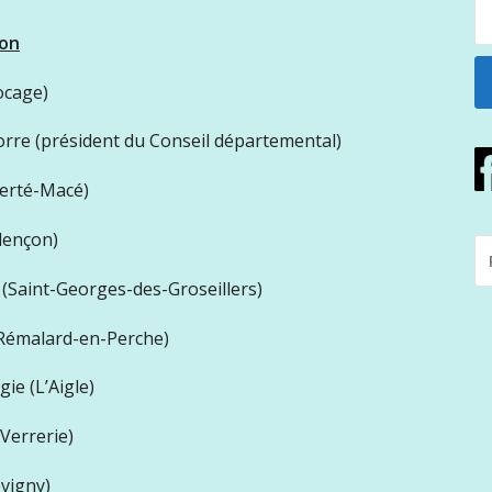
ion
ocage)
orre (président du Conseil départemental)
Ferté-Macé)
lençon)
R
P
 (Saint-Georges-des-Groseillers)
:
(Rémalard-en-Perche)
ie (L’Aigle)
-Verrerie)
évigny)