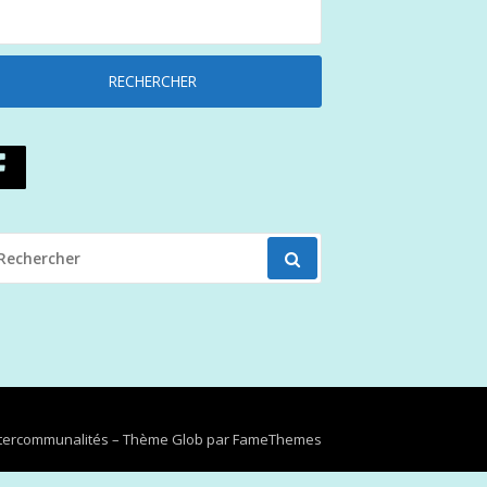
ECHERCHER
OUR
Intercommunalités
–
Thème Glob par
FameThemes