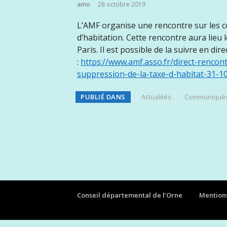
amo
28 octobre 2019
L’AMF organise une rencontre sur les c
d’habitation. Cette rencontre aura lieu 
Paris. Il est possible de la suivre en dire
:
https://www.amf.asso.fr/direct-rencon
suppression-de-la-taxe-d-habitat-31-1
PUBLIÉ DANS
Actualités
Communiqué
Conseil départemental de l’Orne
Mentions