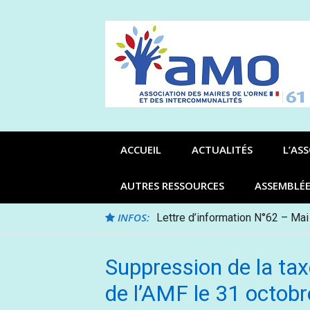
Aller
au
contenu
ACCUEIL
ACTUALITÉS
L’AS
AUTRES RESSOURCES
ASSEMBLÉ
INFOS:
Lettre d’information N°62 – Mai
Suppression de la tax
de l’AMF le 31 octob