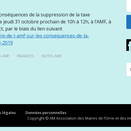
onséquences de la suppression de la taxe
le jeudi 31 octobre prochain de 10h à 12h, à l’AMF, à
ct, par le biais du lien suivant
tre-de-l-amf-sur-les-consequences-de-la-
0-2019
s AMF
FINANCES
NOTES AMF
R
P
:
 légales
Données personnelles
Copyright © AM Association des Maires de l’Orne et des 