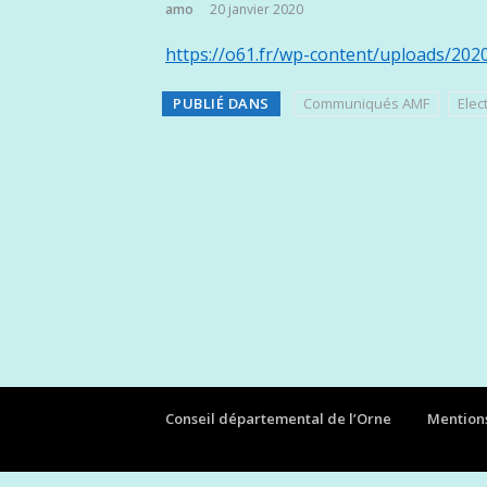
amo
20 janvier 2020
https://o61.fr/wp-content/uploads/202
PUBLIÉ DANS
Communiqués AMF
Elec
Conseil départemental de l’Orne
Mentions