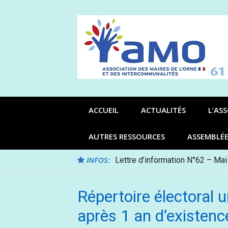
Aller
au
contenu
ACCUEIL
ACTUALITÉS
L’AS
AUTRES RESSOURCES
ASSEMBLÉ
INFOS:
Lettre d’information N°62 – Mai
Répertoire électoral u
après 1 an d’existenc