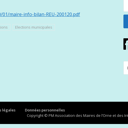
0/01/maire-info-bilan-REU-200120.pdf
tions
Elections municipales
R
P
:
 légales
Données personnelles
Copyright © PM Association des Maires de l’Orne et des 