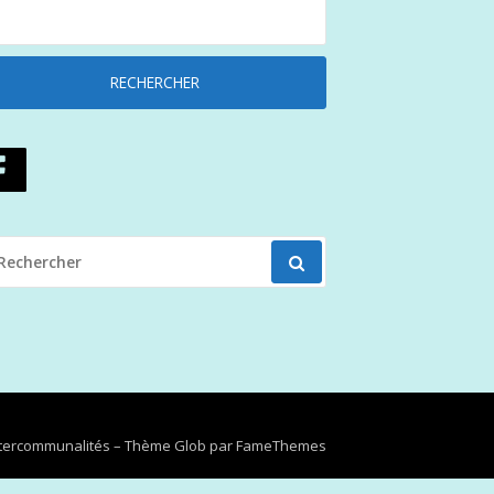
ECHERCHER
OUR
Intercommunalités
–
Thème Glob par
FameThemes