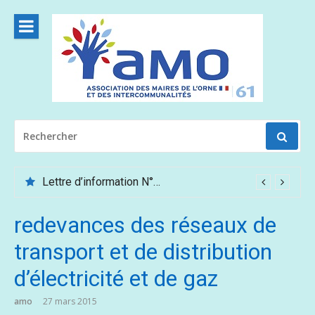
Aller
au
contenu
RECHERCHER
POUR
:
Lettre d’information N°62 – Mai /Juin 2026
redevances des réseaux de
transport et de distribution
d’électricité et de gaz
amo
27 mars 2015