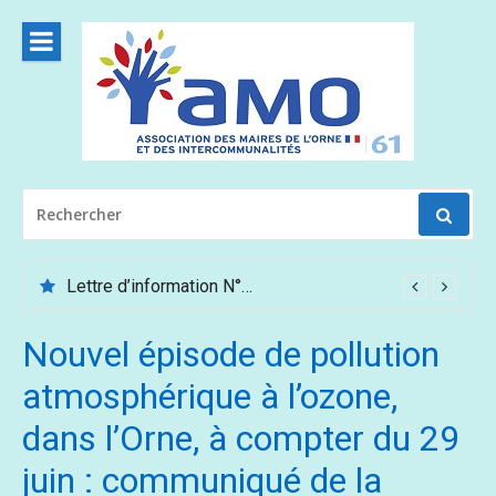
Aller
au
contenu
RECHERCHER
POUR
:
Lettre d’information N°62 – Mai /Juin 2026
Nouvel épisode de pollution
atmosphérique à l’ozone,
dans l’Orne, à compter du 29
juin : communiqué de la