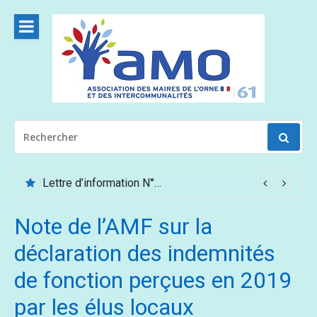
Aller
au
contenu
RECHERCHER
POUR
:
Lettre d’information N°62 – Mai /Juin 2026
Note de l’AMF sur la
déclaration des indemnités
de fonction perçues en 2019
par les élus locaux