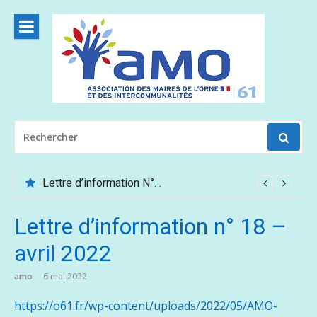
Aller
au
contenu
RECHERCHER
POUR
:
Lettre d’information N°62 – Mai /Juin 2026
Lettre d’information n° 18 –
avril 2022
amo
6 mai 2022
https://o61.fr/wp-content/uploads/2022/05/AMO-