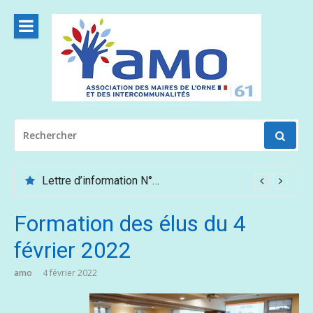
Aller
au
contenu
RECHERCHER
POUR
:
Lettre d’information N°62 – Mai /Juin 2026
Formation des élus du 4
février 2022
amo
4 février 2022