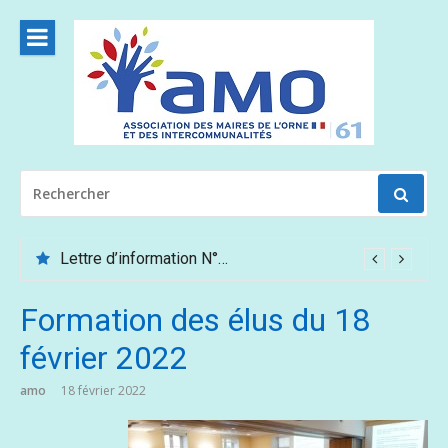
Aller
au
contenu
RECHERCHER
POUR
:
Lettre d’information N°62 – Mai /Juin 2026
Formation des élus du 18
février 2022
amo
18 février 2022