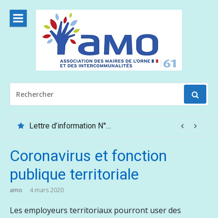
Aller
au
contenu
RECHERCHER
POUR
:
Lettre d’information N°62 – Mai /Juin 2026
Coronavirus et fonction
publique territoriale
amo
4 mars 2020
Les employeurs territoriaux pourront user des