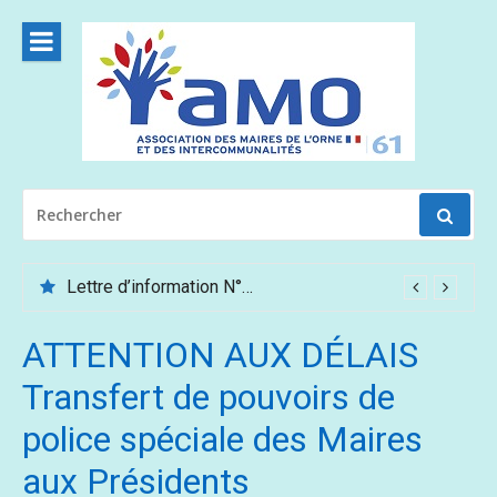
Aller
au
contenu
RECHERCHER
POUR
:
Lettre d’information N°62 – Mai /Juin 2026
ATTENTION AUX DÉLAIS
Transfert de pouvoirs de
police spéciale des Maires
aux Présidents