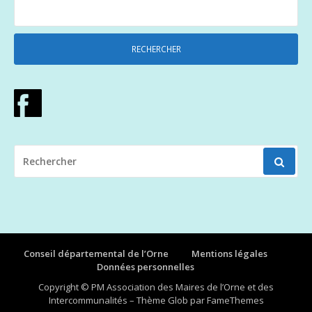
RECHERCHER
POUR
:
Conseil départemental de l’Orne
Mentions légales
Données personnelles
Copyright © PM Association des Maires de l’Orne et des
Intercommunalités
–
Thème Glob par
FameThemes