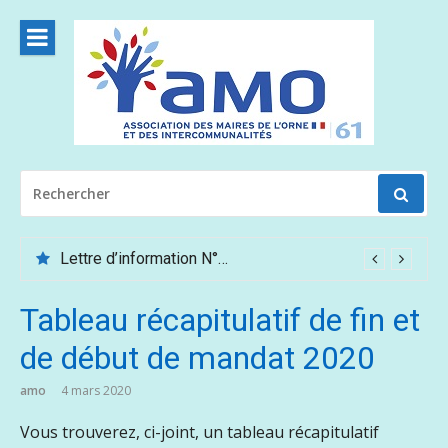
Aller
au
contenu
RECHERCHER
POUR
:
Lettre d’information N°62 – Mai /Juin 2026
Tableau récapitulatif de fin et
de début de mandat 2020
amo
4 mars 2020
Vous trouverez, ci-joint, un tableau récapitulatif