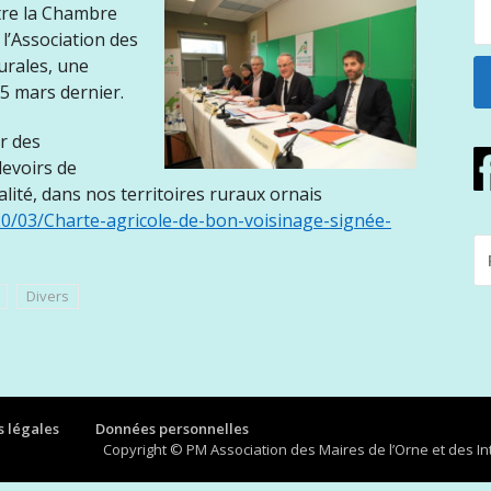
ntre la Chambre
 l’Association des
urales, une
 5 mars dernier.
er des
devoirs de
alité, dans nos territoires ruraux ornais
20/03/Charte-agricole-de-bon-voisinage-signée-
R
P
:
Divers
 légales
Données personnelles
Copyright © PM Association des Maires de l’Orne et des 