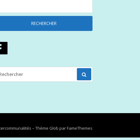
ECHERCHER
OUR
Intercommunalités
–
Thème Glob par
FameThemes