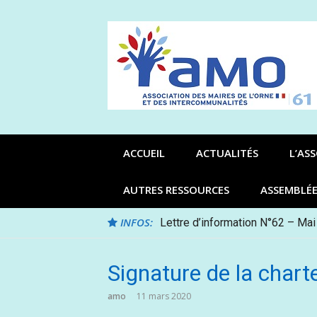
Aller
au
contenu
ACCUEIL
ACTUALITÉS
L’AS
AUTRES RESSOURCES
ASSEMBLÉ
INFOS:
Lettre d’information N°62 – Mai
Signature de la chart
amo
11 mars 2020