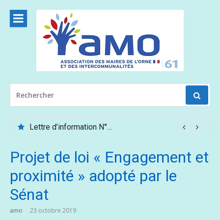
Aller
au
contenu
RECHERCHER
POUR
:
Lettre d’information N°62 – Mai /Juin 2026
Projet de loi « Engagement et
proximité » adopté par le
Sénat
amo
23 octobre 2019