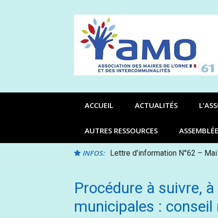
Aller
au
contenu
ACCUEIL
ACTUALITÉS
L’AS
AUTRES RESSOURCES
ASSEMBLÉ
INFOS:
Lettre d’information N°62 – Mai
Procédure à suivre, à 
municipales : conseil