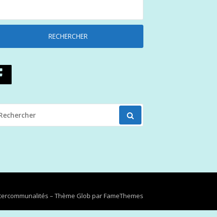
ECHERCHER
OUR
Intercommunalités
–
Thème Glob par
FameThemes