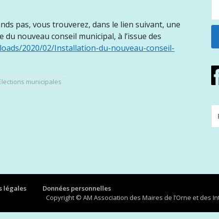
nds pas, vous trouverez, dans le lien suivant, une
e du nouveau conseil municipal, à l’issue des
loads/2020/02/Installation-du-nouveau-conseil-
Elections municipales
R
P
:
 légales
Données personnelles
Copyright © AM Association des Maires de l’Orne et des 