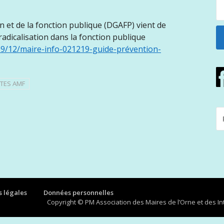
n et de la fonction publique (DGAFP) vient de
radicalisation dans la fonction publique
19/12/maire-info-021219-guide-prévention-
TES AMF
R
P
:
 légales
Données personnelles
Copyright © PM Association des Maires de l’Orne et des 