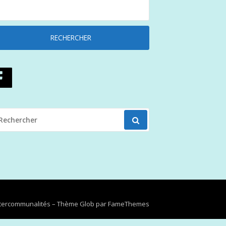
ECHERCHER
OUR
Intercommunalités
–
Thème Glob par
FameThemes