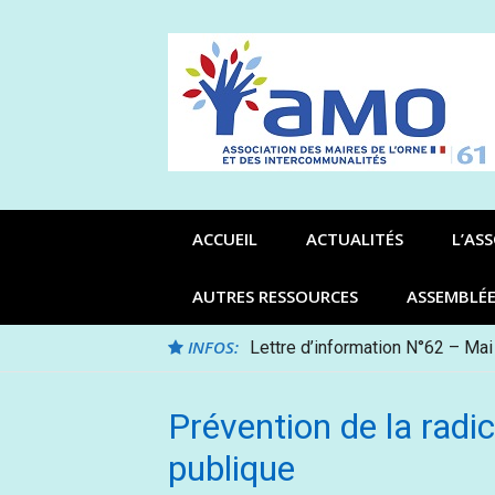
Aller
au
contenu
ACCUEIL
ACTUALITÉS
L’AS
AUTRES RESSOURCES
ASSEMBLÉ
INFOS:
Lettre d’information N°62 – Mai
Prévention de la radic
publique