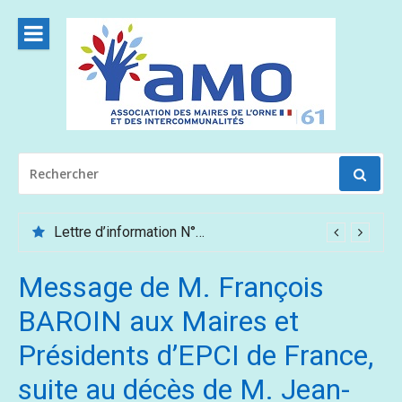
Aller
au
contenu
RECHERCHER
POUR
:
Lettre d’information N°62 – Mai /Juin 2026
Message de M. François
BAROIN aux Maires et
Présidents d’EPCI de France,
suite au décès de M. Jean-