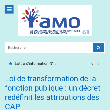
Aller
au
contenu
RECHERCHER
POUR
:
Lettre d’information N°62 – Mai /Juin 2026
Loi de transformation de la
fonction publique : un décret
redéfinit les attributions des
CAP