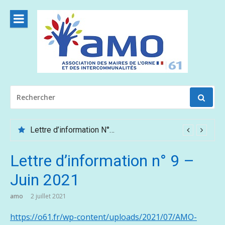
Aller
au
contenu
RECHERCHER
POUR
:
Lettre d’information N°62 – Mai /Juin 2026
Lettre d’information n° 9 –
Juin 2021
amo
2 juillet 2021
https://o61.fr/wp-content/uploads/2021/07/AMO-