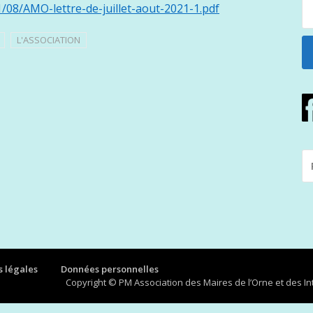
/08/AMO-lettre-de-juillet-aout-2021-1.pdf
L'ASSOCIATION
R
P
:
 légales
Données personnelles
Copyright © PM Association des Maires de l’Orne et des 