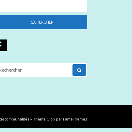
ECHERCHER
OUR
Intercommunalités
–
Thème Glob par
FameThemes