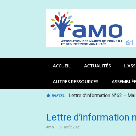
Aller
au
contenu
ACCUEIL
ACTUALITÉS
L’AS
AUTRES RESSOURCES
ASSEMBLÉ
INFOS:
Lettre d’information N°62 – Mai
Lettre d’information n
amo
31 août 2021