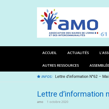
Aller
au
contenu
ACCUEIL
ACTUALITÉS
L’AS
AUTRES RESSOURCES
ASSEMBLÉ
INFOS:
Lettre d’information N°62 – Mai
Lettre d’information
amo
1 octobre 2020