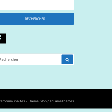
ECHERCHER
OUR
Intercommunalités
–
Thème Glob par
FameThemes