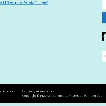
0/11/Lettre-info-AMO-1.pdf
R
P
:
 légales
Données personnelles
Copyright © PM Association des Maires de l’Orne et des 