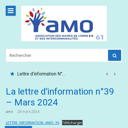
Aller
au
contenu
RECHERCHER
POUR
:
Lettre d’information N°62 – Mai /Juin 2026
La lettre d’information n°39
– Mars 2024
amo
28 mars 2024
LETTRE_INFORMATION_AMO_39
Télécharger