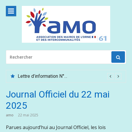
Aller
au
contenu
RECHERCHER
POUR
:
Lettre d’information N°62 – Mai /Juin 2026
Journal Officiel du 22 mai
2025
amo
22 mai 2025
Parues aujourd’hui au Journal Officiel, les lois