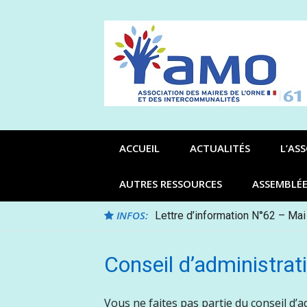
Aller
au
contenu
ACCUEIL
ACTUALITÉS
L’AS
AUTRES RESSOURCES
ASSEMBLÉ
INFOS:
Lettre d’information N°62 – Mai
Conseil d’administrat
Vous ne faites pas partie du conseil d’a