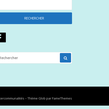
ECHERCHER
OUR
Intercommunalités
–
Thème Glob par
FameThemes