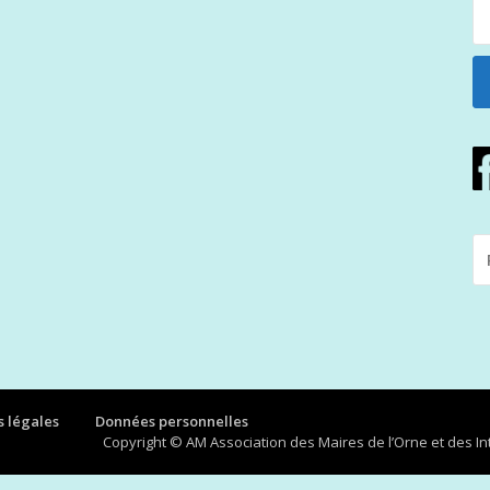
R
P
:
 légales
Données personnelles
Copyright © AM Association des Maires de l’Orne et des 